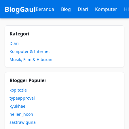
BlogGaul
Beranda
Blog
Diari
Komputer
H
Kategori
Diari
Komputer & Internet
Musik, Film & Hiburan
Blogger Populer
kopitozie
typeapproval
kyukhae
hellen_hoon
sastrawiguna